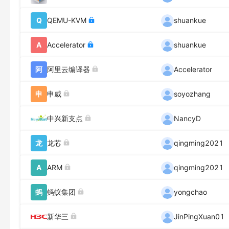
Q
QEMU-KVM
shuankue
A
Accelerator
shuankue
阿
阿里云编译器
Accelerator
申
申威
soyozhang
中兴新支点
NancyD
龙
龙芯
qingming2021
A
ARM
qingming2021
蚂
蚂蚁集团
yongchao
新华三
JinPingXuan01