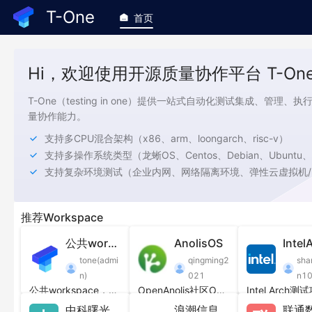
T-One
首页
Hi，欢迎使用开源质量协作平台 T-One
T-One（testing in one）提供一站式自动化测试集成、管
量协作能力。
支持多CPU混合架构（x86、arm、loongarch、risc-v）
支持复
推荐Workspace
T-One特色
公共workspace
AnolisOS
Intel
tone(admi
qingming2
sha
可定制质量协作能力
n)
021
n1
公共workspace，对所有人开放
OpenAnolis社区OS测试公共空间，欢迎合作共建
Intel Arch测
多企业、多团队之间的质量协作
中科曙光
浪潮信息龙蜥联合实验室
联通