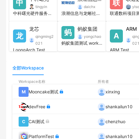
中
联
独立部署、分布式业务模型
tingyin
daichx
yls
基于定制工作台的数据隔离、共享能力
中科曙光硬件服务器和操作系统测试
浪潮信息与龙蜥社区成立的开源实验室
龙芯
蚂蚁集团
ARM
蚂
龙
A
qingming2
yongchao
qin
蚂蚁集团测试 workspace
021
02
LoongArch Test
ARM Test
全部Workspace
Workspace名称
所有者
M
Mooncake测试
xinxing
devFree
shankailun10
C
CAI测试
chenzhuo
PlatformTest
shankailun10