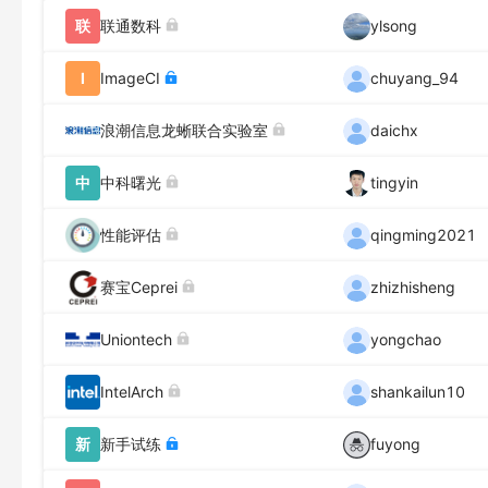
联
联通数科
ylsong
I
ImageCI
chuyang_94
浪潮信息龙蜥联合实验室
daichx
中
中科曙光
tingyin
性能评估
qingming2021
赛宝Ceprei
zhizhisheng
Uniontech
yongchao
IntelArch
shankailun10
新
新手试练
fuyong