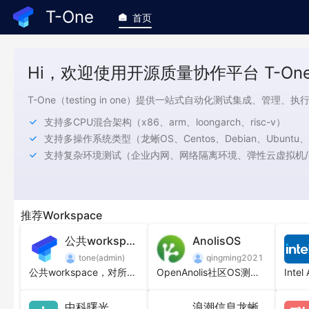
T-One
首页
Hi，欢迎使用开源质量协作平台 T-One
T-One（testing in one）提供一站式自动化测试集成、
支持多CPU混合架构（x86、arm、loongarch、risc-v）
支持多操作系统类型（龙蜥OS、Centos、Debian、Ubun
支持复杂环境测试（企业内网、网络隔离环境、弹性云虚拟机
推荐Workspace
T-One特色
公共workspace
AnolisOS
tone(admin)
qingming2021
可定制质量协作能力
公共workspace，对所有人开放
OpenAnolis社区OS测试公共空间，欢迎合作共建
Inte
多企业、多团队之间的质量协作
中科曙光
浪潮信息龙蜥联合实验室