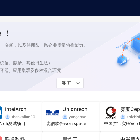
 ！
管理、执行、分析，以及跨团队、跨企业质量协作能力。
tu、统信、麒麟、其他衍生版）
/容器、应用集群及多种混合环境）
展开
IntelArch
Uniontech
赛宝Cepr
shankailun10
yongchao
zhizhi
多维度数据分析能力
l Arch测试项目
统信软件workspace
灵活的聚合型基线、指标跟踪模型
联通数科
新华三
中兴新