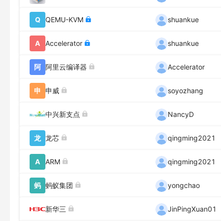
Q
QEMU-KVM
shuankue
A
Accelerator
shuankue
阿
阿里云编译器
Accelerator
申
申威
soyozhang
中兴新支点
NancyD
龙
龙芯
qingming2021
A
ARM
qingming2021
蚂
蚂蚁集团
yongchao
新华三
JinPingXuan01