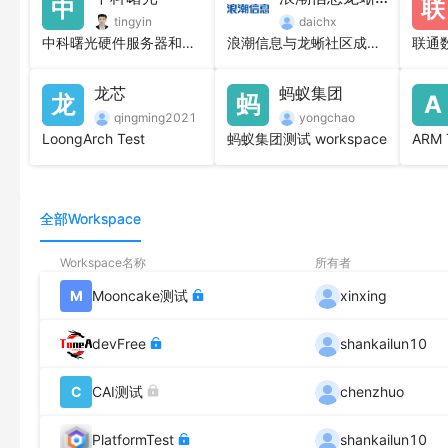
中
联
独立部署、分布式业务模型
tingyin
daichx
基于定制工作台的数据隔离、共享能力
中科曙光硬件服务器和操作系统测试
浪潮信息与龙蜥社区成立的开源实验室
龙芯
蚂蚁集团
龙
蚂
A
qingming2021
yongchao
LoongArch Test
蚂蚁集团测试 workspace
ARM 
全部Workspace
Workspace名称
所有者
M
Mooncake测试
xinxing
devFree
shankailun10
C
CAI测试
chenzhuo
PlatformTest
shankailun10