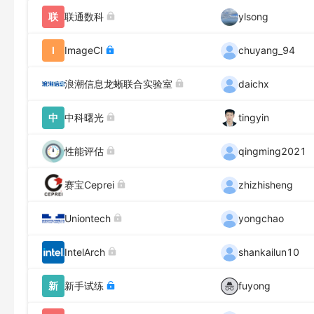
联
联通数科
ylsong
I
ImageCI
chuyang_94
浪潮信息龙蜥联合实验室
daichx
中
中科曙光
tingyin
性能评估
qingming2021
赛宝Ceprei
zhizhisheng
Uniontech
yongchao
IntelArch
shankailun10
新
新手试练
fuyong