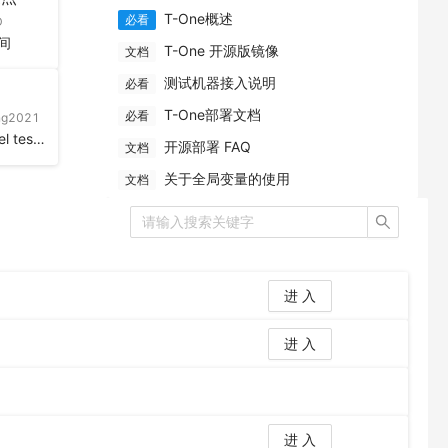
快速搭建CI/CD流程
T-One概述
必看
D
自定义测试计划，自定义测试报告生成
间
T-One 开源版镜像
文档
测试机器接入说明
必看
T-One部署文档
必看
ng2021
Anolis Cloud Kernel test workspace
开源部署 FAQ
文档
关于全局变量的使用
文档
进 入
进 入
进 入