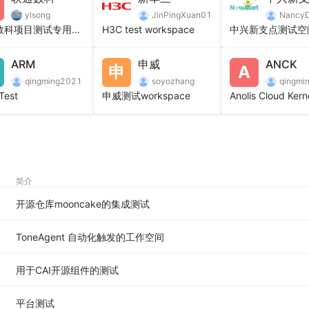
时序分析、对比分析等数据分析能力
ylsong
JinPingXuan01
Nancy
自动缺陷定位诊断能力
联通数科项目测试专用空间
H3C test workspace
中兴新支点测试空
ARM
申威
ANCK
申
A
qingming2021
soyozhang
qingmi
Test
申威测试workspace
简介
开源仓库mooncake的集成测试
ToneAgent 自动化触发的工作空间
用于CAI开源组件的测试
平台测试