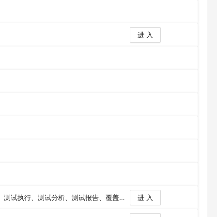
进 入
T-One是一站式的自动化质量协作平台；打通了测试计划、测试准备、测试执行、测试分析、测试报告、覆盖率检测、智能Bisect，环境服务等流程的闭环，为社区研发提供一站式质量服务。
进 入