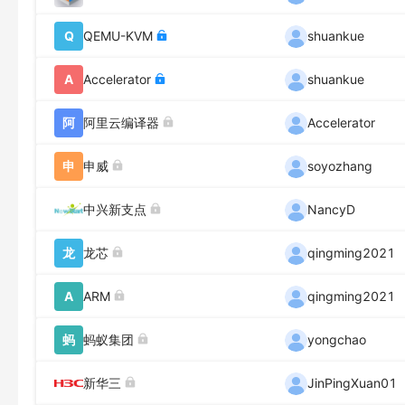
Q
QEMU-KVM
shuankue
A
Accelerator
shuankue
阿
阿里云编译器
Accelerator
申
申威
soyozhang
中兴新支点
NancyD
龙
龙芯
qingming2021
A
ARM
qingming2021
蚂
蚂蚁集团
yongchao
新华三
JinPingXuan01