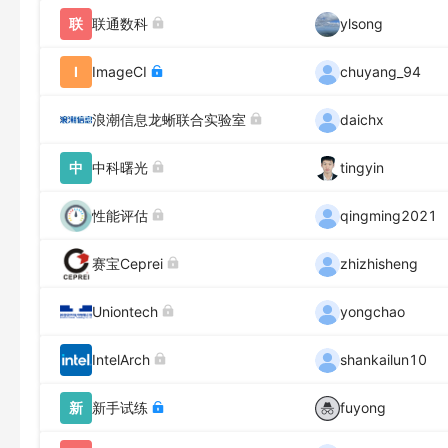
联
联通数科
ylsong
I
ImageCI
chuyang_94
浪潮信息龙蜥联合实验室
daichx
中
中科曙光
tingyin
性能评估
qingming2021
赛宝Ceprei
zhizhisheng
Uniontech
yongchao
IntelArch
shankailun10
新
新手试练
fuyong