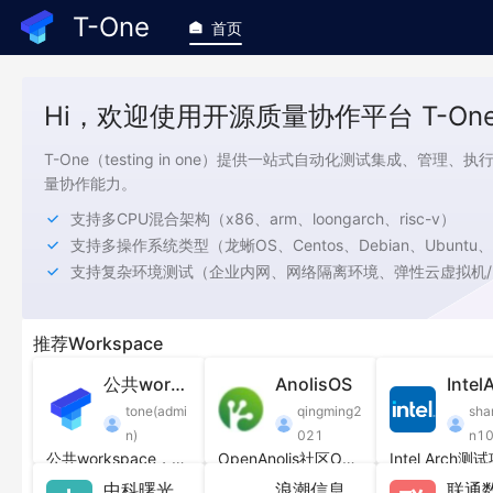
T-One
首页
Hi，欢迎使用开源质量协作平台 T-One
T-One（testing in one）提供一站式自动化测试集成、管
量协作能力。
支持多CPU混合架构（x86、arm、loongarch、risc-v）
支持复
推荐Workspace
T-One特色
公共workspace
AnolisOS
Intel
tone(admi
qingming2
sha
可定制质量协作能力
n)
021
n1
公共workspace，对所有人开放
OpenAnolis社区OS测试公共空间，欢迎合作共建
Intel Arch测
多企业、多团队之间的质量协作
中科曙光
浪潮信息龙蜥联合实验室
联通