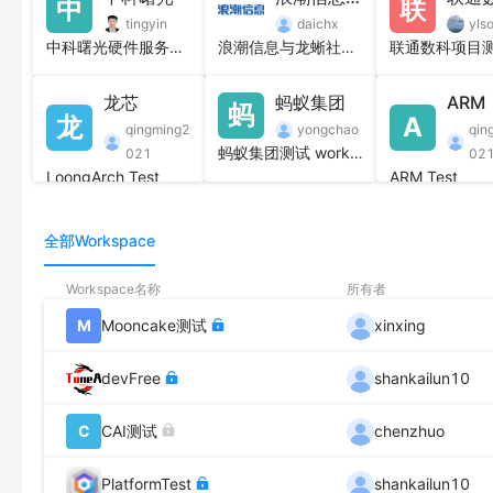
中
联
独立部署、分布式业务模型
tingyin
daichx
yls
基于定制工作台的数据隔离、共享能力
中科曙光硬件服务器和操作系统测试
浪潮信息与龙蜥社区成立的开源实验室
龙芯
蚂蚁集团
ARM
蚂
龙
A
qingming2
yongchao
qin
蚂蚁集团测试 workspace
021
02
LoongArch Test
ARM Test
全部Workspace
Workspace名称
所有者
M
Mooncake测试
xinxing
devFree
shankailun10
C
CAI测试
chenzhuo
PlatformTest
shankailun10